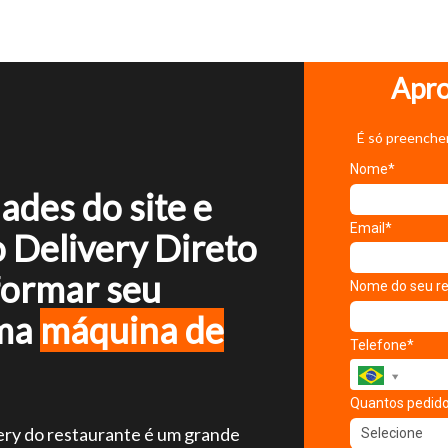
Apro
É só preencher
Nome*
ades do site e
Email*
 Delivery Direto
formar seu
Nome do seu re
uma
máquina de
Telefone*
Quantos pedidos
ery do restaurante é um grande