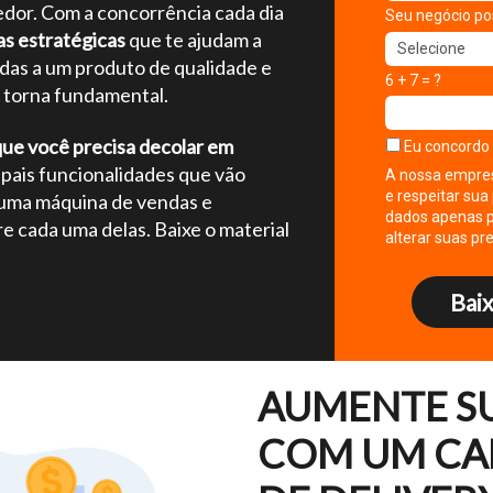
dor. Com a concorrência cada dia
Seu negócio po
s estratégicas
que te ajudam a
adas a um produto de qualidade e
6 + 7 = ?
e torna fundamental.
que você precisa decolar em
Eu concordo
ipais funcionalidades que vão
A nossa empres
e respeitar sua
 uma máquina de vendas e
dados apenas p
e cada uma delas. Baixe o material
alterar suas p
Bai
AUMENTE S
COM UM CA