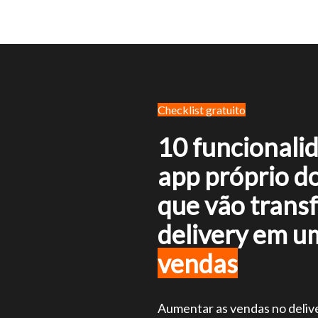
Checklist gratuito
10 funcionalid
app próprio do
que vão trans
delivery em 
vendas
Aumentar as vendas no deliv